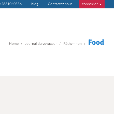
connexion
0 2831040556
blog
Contactez nous
Food
Home
Journal du voyageur
Réthymnon