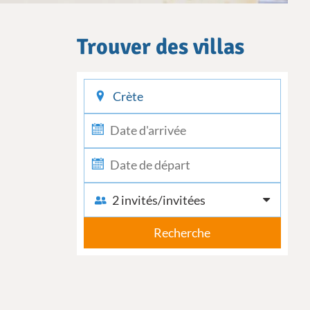
Trouver des villas
checkin
checkout
2 invités/invitées
Recherche