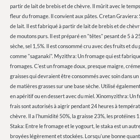
partir de lait de brebis et de chèvre. Il mûrit avec le temps
fleur du fromage. Il convient aux pâtes. Cretan Graviera:
de lait. Il est fabriqué à partir de lait de brebis et de chèv
de moutons purs. Il est préparé en "têtes" pesant de 5 à 
sèche, sel 1,5%. Il est consommé cru avec des fruits et du 
comme "saganaki". Myzithra: Un fromage qui est fabriqué
fromages. C'est un fromage doux, presque maigre, crémeux
graisses qui devraient être consommés avec soin dans un
de matières grasses sur une base sèche. Utilisé également p
en apéritif ou en dessert avec du miel. Xinomyzithra: Un f
frais sont autorisés à aigrir pendant 24 heures à températur
chèvre. Il a l'humidité 50%, la graisse 23%, les protéines 15
Staka: Entre le fromage et le yogourt, le staka est un autre
broyées légèrement et stockées. Lorsqu'une bonne quantité