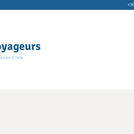
+3
oyageurs
ces en Crète