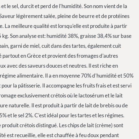
 et le sel, durcit et perd de l'humidité. Son nom vient de la
 Saveur légèrement salée, pleine de beurre et de protéines
re. La meilleure qualité est lorsqu'elle est produite à partir
25 kg. Son analyse est: humidité 38%, graisse 38,4% sur base
pain, garni de miel, cuit dans des tartes, également cuit
 partout en Grèce et provient des fromages d'autres
 avec des saveurs douces et neutres. Il est riche en
 régime alimentaire. Il a en moyenne 70% d'humidité et 50%
our la pâtisserie. Il accompagne les fruits frais et est servi
romage exclusivement crétois où le lactosérum et le lait
e naturelle. Il est produit à partir de lait de brebis ou de
% et le sel 2%. C'est idéal pour les tartes et les régimes.
 produit crétois distingué. Les chips de lait (crème) sont
 est recueillie, elle est chauffée à feu doux pendant