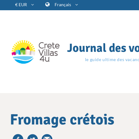
€ EUR
Français
Journal des v
le guide ultime des vacan
Fromage crétois