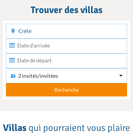
Trouver des villas
checkin
checkout
2 invités/invitées
Recherche
Villas
qui pourraient vous plaire