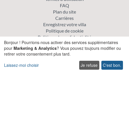
FAQ
Plan du site
Carrières
Enregistrez votre villa
Politique de cookie
Politique de confidentialité
Bonjour ! Pourrions-nous activer des services supplémentaires
pour
Marketing & Analytics
? Vous pouvez toujours modifier ou
Explorer
retirer votre consentement plus tard.
Offre spéciale villas
Laissez-moi choisir
Je refuse
C'est bon.
Villas traditionnelles
Villas acceptant les animaux de compagnie en Crète
Villas pour Mariages et Événements en Crète
Villas avec piscines chauffées en Crète
Villas familiales en Crète
Villas en bord de mer avec piscine privée
Villas de Luxe et de Prestige en Crète
Entrer en contact