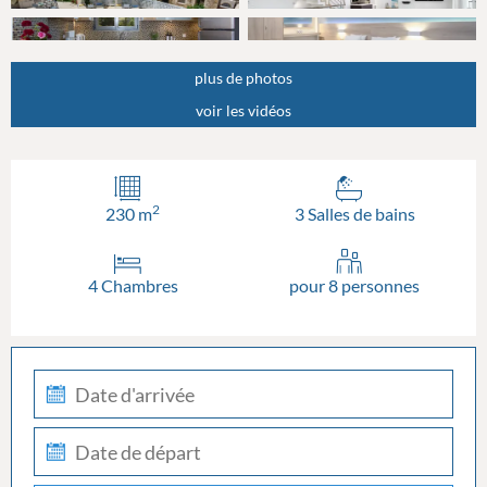
plus de photos
voir les vidéos
2
230 m
3 Salles de bains
4 Chambres
pour 8 personnes
check-
in
check-
out