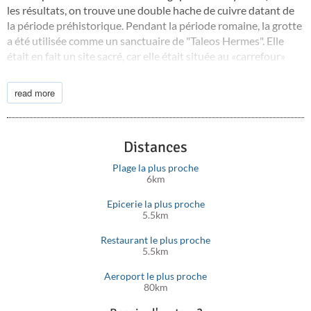
les résultats, on trouve une double hache de cuivre datant de
la période préhistorique. Pendant la période romaine, la grotte
a été utilisée comme un sanctuaire de "Taleos Hermes". Elle
était en fait un site sacré, car elle était située au «carrefour»
reliant trois grandes villes anciennes, Axos, Eleftherna et
Grivilon.
read more
Distances
Plage la plus proche
6km
Epicerie la plus proche
5.5km
Restaurant le plus proche
5.5km
Aeroport le plus proche
80km