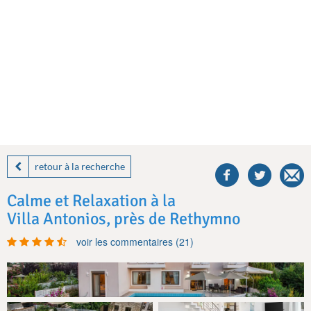
share
this
retour à la recherche
villa
on
Calme et Relaxation à la
facebook
Villa Antonios, près de Rethymno
voir les commentaires (21)