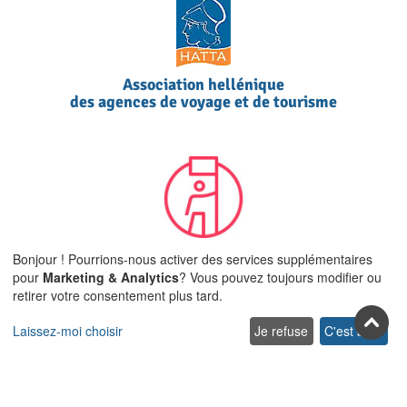
Association hellénique
des agences de voyage et de tourisme
Leader de la communauté
Bonjour ! Pourrions-nous activer des services supplémentaires
Airbnb en Crète et dans
pour
Marketing & Analytics
? Vous pouvez toujours modifier ou
TOUTES les îles de la mer Égée
retirer votre consentement plus tard.
Laissez-moi choisir
Je refuse
C'est bon.