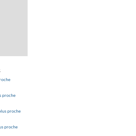
s
proche
ributors
Improve this map
us proche
plus proche
lus proche