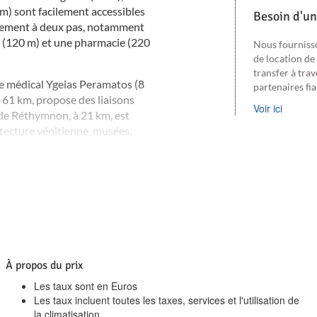
 m) sont facilement accessibles
Besoin d'un
alement à deux pas, notamment
 (120 m) et une pharmacie (220
Nous fourniss
de location de
transfer à trav
tre médical Ygeias Peramatos (8
partenaires fi
à 61 km, propose des liaisons
Voir ici
e de Réthymnon, à 21 km, est
itecture vénitienne, musées,
ndent.
d de mer, ses excellentes
ur les familles, la Villa
ur des vacances confortables
À propos du prix
Les taux sont en Euros
Les taux incluent toutes les taxes, services et l'utilisation de
la climatisation