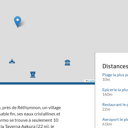
Distance
Plage la plus 
10m
Leaflet
|
©
Mapbox
©
OpenStreetMap
cont
Epicerie la pl
160m
Restaurant le 
, près de Réthymnon, un village
22m
ble fin, ses eaux cristallines et
Aeroport le p
normo se trouve à seulement 10
61km
la Taverna Agkura (22 m), le