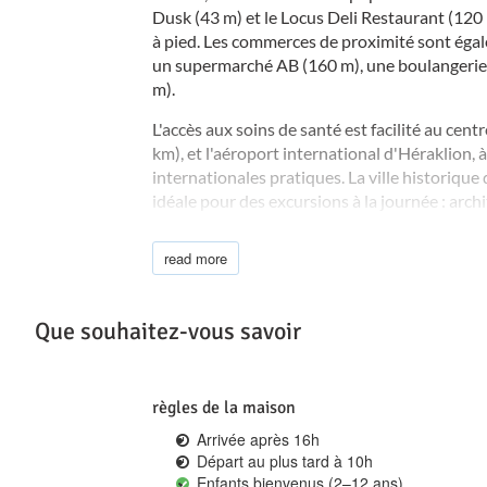
Dusk (43 m) et le Locus Deli Restaurant (120
à pied. Les commerces de proximité sont ég
un supermarché AB (160 m), une boulangerie
m).
L'accès aux soins de santé est facilité au cen
km), et l'aéroport international d'Héraklion, 
internationales pratiques. La ville historiqu
idéale pour des excursions à la journée : arch
boutiques et restaurants animés vous y atte
read more
Grâce à son emplacement exceptionnel en bor
commodités locales et son agencement idéal po
Penelope Home est un choix exceptionnel po
Que souhaitez-vous savoir
et privées en Crète.
règles de la maison
Arrivée après 16h
Départ au plus tard à 10h
Enfants bienvenus (2–12 ans)