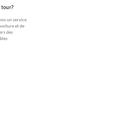
 tour?
ons un service
 voiture et de
ers des
ables