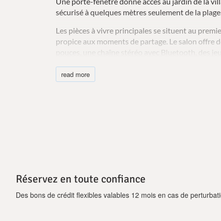
Une porte-fenêtre donne accès au jardin de la vill
sécurisé à quelques mètres seulement de la plage
Les pièces à vivre principales se situent au prem
propice aux moments de partage. Le salon offre d
pouces, une chaîne stéréo avec Bluetooth, des jeux
détendre et se divertir.
read more
La cuisine entièrement équipée comprend un four,
réfrigérateur, un congélateur, un grille-pain, une
Attenante à la cuisine, la salle à manger est parfa
à la mer.
La Villa Penelope peut accueillir jusqu'à 10 pers
voyageant ensemble. Deux chambres familiales avec
au deuxième étage. Chacune communique avec des 
enfants de rester proches tout en préservant leur
Réservez en toute confiance
La chambre avec lit king-size au premier étage d
chambre à deux lits simples. La chambre mansard
Des bons de crédit flexibles valables 12 mois en cas de perturbati
autre chambre à deux lits simples, qui comprend un
balcon privé. Des chambres à deux lits simples s