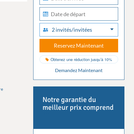
in
check-
out
2 invités/invitées
Reservez Maintenant
Obtenez une réduction jusqu’à 10%
Demandez Maintenant
re
Notre garantie du
meilleur prix comprend