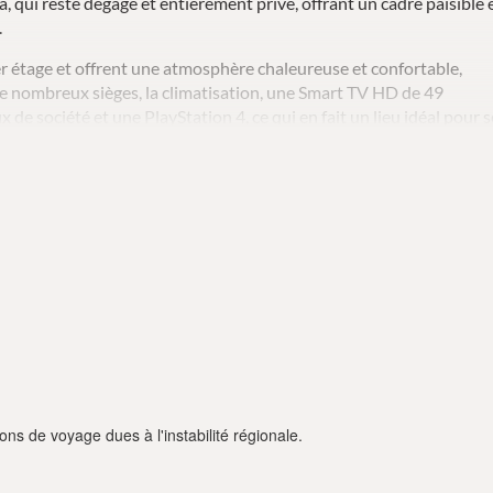
a, qui reste dégagé et entièrement privé, offrant un cadre paisible 
.
ier étage et offrent une atmosphère chaleureuse et confortable,
e nombreux sièges, la climatisation, une Smart TV HD de 49
 de société et une PlayStation 4, ce qui en fait un lieu idéal pour s
 une plaque de cuisson, un lave-vaisselle, un micro-ondes, un
 bouilloire, une fontaine à eau et une machine à expresso à capsules
ite pour les repas en famille et les longues soirées après une journé
onnes dans cinq chambres bien agencées, idéales pour les familles
 lits doubles sont disponibles, l'une au premier étage et l'autre
chambres à lits simples, permettant ainsi aux parents et aux
 confort et leur autonomie.
ispose d'une salle de bains privative et communique avec une
ée avec lit king-size au deuxième étage communique avec une
ons de voyage dues à l'instabilité régionale.
e salle de bains privative et un accès à un jacuzzi chauffé sur son
upplémentaires se trouvent au premier étage. L'étage complète