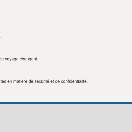
rois salles de bains, de la climatisation dans toutes les pièces et 
ec des coins salons aménagés, une table à manger extérieure, un
our une expérience culinaire crétoise authentique. Les enfants
 que les adultes se détendront dans le jacuzzi ou rejoindront la plag
.
nt sont disponibles dans la rue à proximité.
antes, une escapade en famille multigénérationnelle ou un point d
a Penelope Home offre intimité, espace et un emplacement
s de voyage changent.
ces inoubliables.
es en matière de sécurité et de confidentialité.