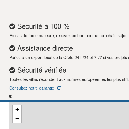
l'aménagement des couchages. La villa dispose de t
petites attentions pour un séjour reposant.
L'espace extérieur est tout aussi accueillant, av
Sécurité à 100 %
barbecue intégré et un four à bois traditionnel p
pourront profiter de l'aire de jeux dédiée, tandis
En cas de force majeure, recevez un bon pour un prochain séjour
à seulement 10 mètres. Des places de stationneme
Assistance directe
Que vous planifiez des vacances balnéaires relax
départ pour explorer le nord de la Crète, la Vill
Parlez à un expert local de la Crète 24 h/24 et 7 j/7 si vos projet
exceptionnel en bord de mer, propice à des vacan
Sécurité vérifiée
Toutes les villas répondent aux normes européennes les plus strict
Consultez notre garantie
+
−