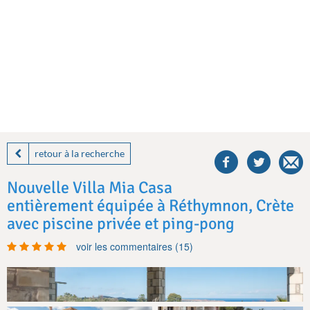
share
this
retour à la recherche
villa
on
Nouvelle Villa Mia Casa
facebook
entièrement équipée à Réthymnon, Crète
avec piscine privée et ping-pong
voir les commentaires (15)