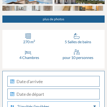
plus de photos
2
270 m
5 Salles de bains
4 Chambres
pour 10 personnes
check-
in
check-
out
2 invités/invitées