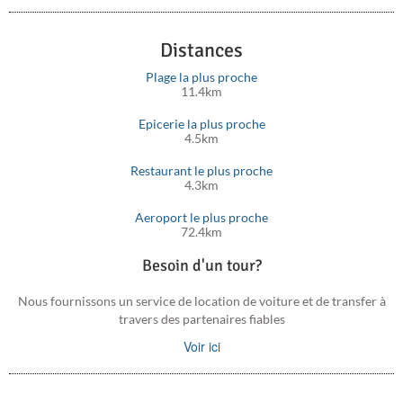
L'aéroport le plus proche est l'aéroport d'Héraklion, à environ
72 km et l'hôpital général de Réthymnon est à 28 km du village
Distances
de Plevriana.
Plage la plus proche
11.4km
Epicerie la plus proche
4.5km
Restaurant le plus proche
4.3km
Aeroport le plus proche
72.4km
Besoin d'un tour?
Nous fournissons un service de location de voiture et de transfer à
travers des partenaires fiables
Voir ici