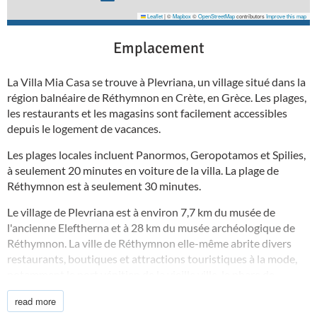
Leaflet
|
©
Mapbox
©
OpenStreetMap
contributors
Improve this map
Emplacement
La Villa Mia Casa se trouve à Plevriana, un village situé dans la
région balnéaire de Réthymnon en Crète, en Grèce. Les plages,
les restaurants et les magasins sont facilement accessibles
depuis le logement de vacances.
Les plages locales incluent Panormos, Geropotamos et Spilies,
à seulement 20 minutes en voiture de la villa. La plage de
Réthymnon est à seulement 30 minutes.
Le village de Plevriana est à environ 7,7 km du musée de
l'ancienne Eleftherna et à 28 km du musée archéologique de
Réthymnon. La ville de Réthymnon elle-même abrite divers
restaurants, boutiques et attractions touristiques à la mode,
notamment le port vénitien de la vieille ville, le phare de
Réthymnon des années 1830, la citadelle Fortezza du XVIe
read more
siècle et le musée historique et folklorique de Réthymnon.