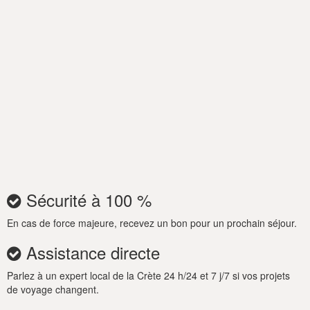
une douche extérieure, un barbecue intégré, une salle à
manger confortable et des sièges au bord de la piscine.
Réservez dès maintenant cette extraordinaire location de
vacances à la Villa Mia Casa en Crète et profitez de la détente
et de la magie offertes le long de la splendide côte grecque !
Il y a également un espace de travail dans le salon avec un
bureau, une chaise et une imprimante.
Avis important :
Service de ménage quotidien - Changement de
draps/serviettes tous les 3/4 jours.
Sécurité à 100 %
En cas de force majeure, recevez un bon pour un prochain séjour.
Assistance directe
Parlez à un expert local de la Crète 24 h/24 et 7 j/7 si vos projets
de voyage changent.