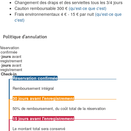
Changement des draps et des serviettes tous les 3/4 jours
Caution remboursable
300
€
(qu'est-ce que c'est)
Frais environnementaux
4
€
-
15
€
par nuit
(qu'est-ce que
c'est)
Politique d'annulation
Réservation
confirmée
 jours
avant
enregistrement
 jours
avant
enregistrement
Check-in
Réservation confirmée
Remboursement intégral
30 jours
avant l'enregistrement
50% de remboursement, du coût total de la réservation
15 jours
avant l'enregistrement
Le montant total sera conservé