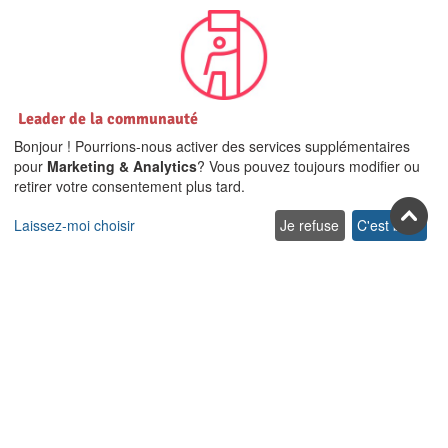
Leader de la communauté
Airbnb en Crète et dans
Bonjour ! Pourrions-nous activer des services supplémentaires
TOUTES les îles de la mer Égée
pour
Marketing & Analytics
? Vous pouvez toujours modifier ou
retirer votre consentement plus tard.
Laissez-moi choisir
Je refuse
C'est bon.
Rejoignez-nous sur les réseaux
sociaux
Facebook
Youtube
Pinterest
Twitter
Instagra
TikTok
Abonnez-vous à notre newsletter