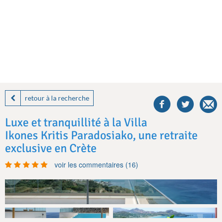
share
this
retour à la recherche
villa
on
Luxe et tranquillité à la Villa
facebook
Ikones Kritis Paradosiako, une retraite
exclusive en Crète
voir les commentaires (16)