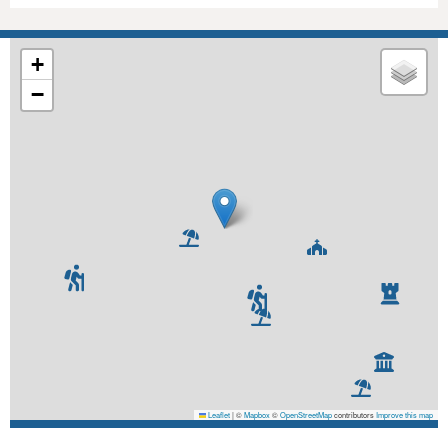
+
−
Leaflet
|
©
Mapbox
©
OpenStreetMap
contributors
Improve this map