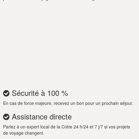
pour le 5e invité. La villa utilise des pompes à chaleur à des
températures modérées de la manière la plus durable possible.
À l'extérieur, la Villa Paradosiako invite ses hôtes à se détendre
dans une oasis de jardin privé avec une piscine extérieure
rafraîchissante et un charmant espace barbecue, idéal pour les
repas en plein air. Les spacieux espaces de vie et de repas
créent un cadre idéal pour profiter de l'atmosphère
méditerranéenne, avec une douche extérieure et des serviettes
de piscine pour plus de commodité.
Réservez votre séjour à la Villa Ikones Crete Traditional dès
aujourd'hui et offrez-vous le luxe et la tranquillité au milieu de
la beauté de la Crète.
Sécurité à 100 %
En cas de force majeure, recevez un bon pour un prochain séjour.
Assistance directe
Parlez à un expert local de la Crète 24 h/24 et 7 j/7 si vos projets
de voyage changent.