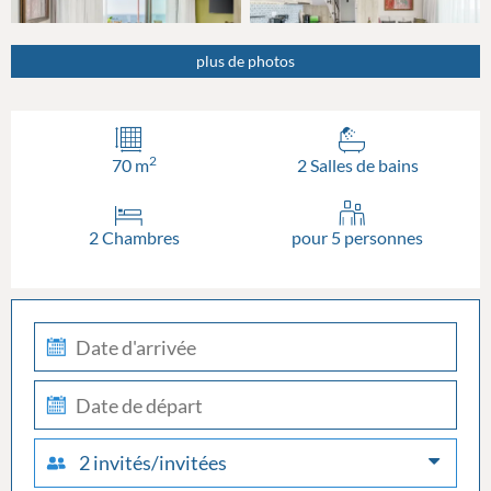
plus de photos
2
70 m
2 Salles de bains
2 Chambres
pour 5 personnes
check-
in
check-
out
2 invités/invitées