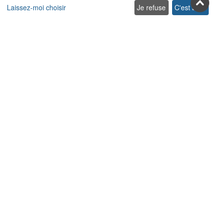
Laissez-moi choisir
Je refuse
C'est bon.
Rejoignez-nous sur les réseaux
sociaux
Facebook
Youtube
Pinterest
Twitter
Instagra
TikTok
Abonnez-vous à notre newsletter
S’abonner