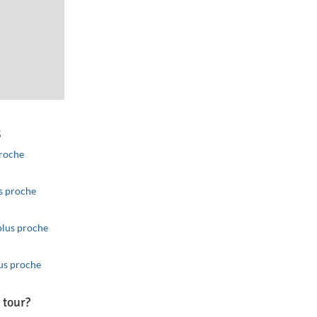
s
proche
ributors
Improve this map
us proche
plus proche
lus proche
 tour?