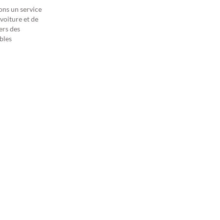
ons un service
 voiture et de
ers des
ables