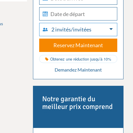
in
check-
out
us
2 invités/invitées
Reservez Maintenant
Obtenez une réduction jusqu’à 10%
Demandez Maintenant
Notre garantie du
meilleur prix comprend