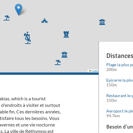
Distance
Plage la plus 
200m
Leaflet
|
©
Mapbox
©
OpenStreetMap
cont
Epicerie la pl
150m
Restaurant le 
akias, which is a tourist
150m
 d'endroits à visiter et surtout
Aeroport le p
ble fin.
Ces dernières années,
94.7km
tisfaire tous les besoins.
Vous
avernes et une vie nocturne
Besoin d'un
ts.
La ville de Réthymno est