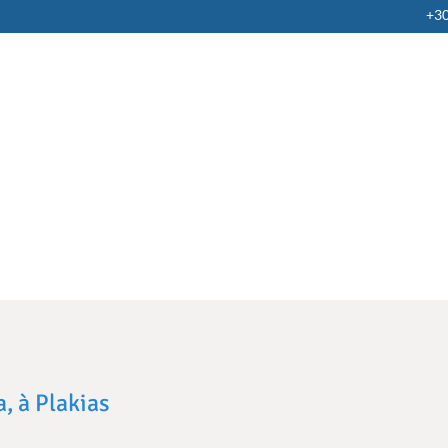
+3
a, à Plakias