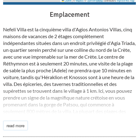
Leaflet
|
©
Mapbox
©
OpenStreetMap
contributors
Improve this map
Emplacement
Nefeli Villa est la cinquième villa d'Agios Antonios Villas, cinq
maisons de vacances de 2 étages complètement
indépendantes situées dans un endroit privilégié d'Agia Triada,
un quartier serein perché sur une colline du nord de la Crète,
avec une vue imprenable sur la mer de Crète. Le centre de
Réthymnon est à seulement 20 minutes, une visite de la plage
de sable la plus proche (Adele) ne prendra que 10 minutes en
voiture, tandis qu'Héraklion et Knossos sont à une heure de la
villa. Des épiceries, des tavernes traditionnelles et des
supérettes se trouvent dans le village à 1 km. Ici, vous pouvez
prendre un signe de la magnifique nature crétoise en vous
promenant dans la gorge de Patsou, qui commence à
seulement 800 mètres de la villa. La plupart des plages des
côtes nord ont reçu le drapeau bleu. Bali et la plage de
Geropotamos cachent encore des coins tranquilles pour
read more
profiter de votre baignade, tandis que le monastère d'Arkadi
est un endroit merveilleusement paisible, avec une ravissante