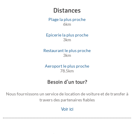
église baroque qui est devenue le lieu de rencontre central des
Distances
révolutionnaires crétois contre les Turcs.
Plage la plus proche
6km
Epicerie la plus proche
3km
Restaurant le plus proche
3km
Aeroport le plus proche
78.5km
Besoin d'un tour?
Nous fournissons un service de location de voiture et de transfer à
travers des partenaires fiables
Voir ici