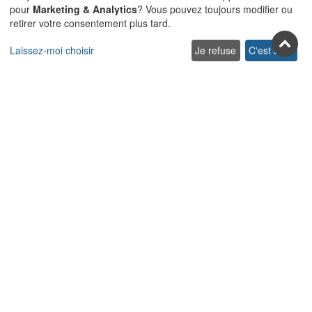
pour
Marketing & Analytics
? Vous pouvez toujours modifier ou
retirer votre consentement plus tard.
Laissez-moi choisir
Je refuse
C'est bon.
Rejoignez-nous sur les réseaux
sociaux
Facebook
Youtube
Pinterest
Twitter
Instagra
TikTok
Abonnez-vous à notre newsletter
S’abonner