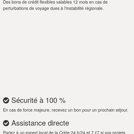
Des bons de crédit flexibles valables 12 mois en cas de
Nefeli Villa est également un bon rapport qualité / prix pour
perturbations de voyage dues à l'instabilité régionale.
l'emplacement donné; il dispose d'une piscine privée, entourée
d'une spacieuse terrasse extérieure de 370 m2 et d'une vue
dégagée qui coûte une fortune. Vous pouvez apprécier la vue
imprenable sur la campagne et la côte depuis votre propre
villa, ainsi qu'un aperçu de la vaste mer.
Sécurité à 100 %
En cas de force majeure, recevez un bon pour un prochain séjour.
Assistance directe
Parlez à un expert local de la Crète 24 h/24 et 7 j/7 si vos projets