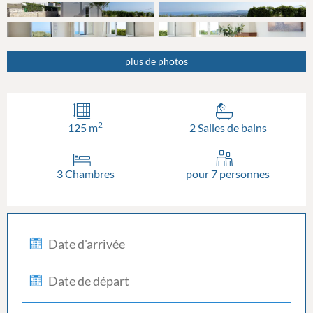
plus de photos
2
125 m
2 Salles de bains
3 Chambres
pour 7 personnes
check-
in
check-
out