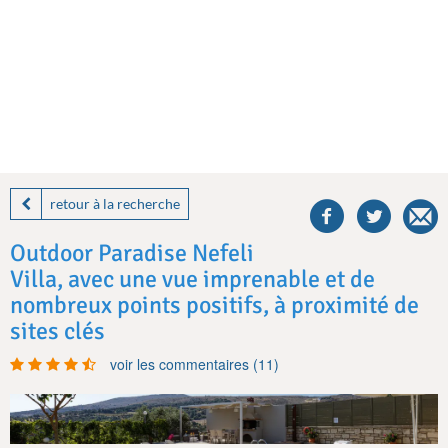
share
this
retour à la recherche
villa
on
Outdoor Paradise Nefeli
facebook
Villa, avec une vue imprenable et de
nombreux points positifs, à proximité de
sites clés
voir les commentaires (11)