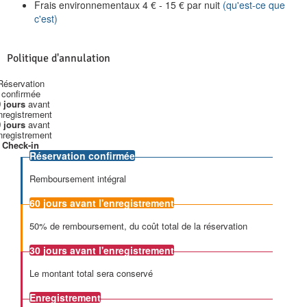
Frais environnementaux
4
€
-
15
€
par nuit
(qu'est-ce que
c'est)
Politique d'annulation
Réservation
confirmée
 jours
avant
enregistrement
 jours
avant
enregistrement
Check-in
Réservation confirmée
Remboursement intégral
60 jours
avant l'enregistrement
50% de remboursement, du coût total de la réservation
30 jours
avant l'enregistrement
Le montant total sera conservé
Enregistrement