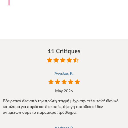
11 Critiques
Άγγελος Κ.
May 2026
Εξαιρετικά όλα από την πρώτη στιγμή μέχρι την τελευταία! ιδανικό
κατάλυμα για παρέα και διακοπές, άψογη τοποθεσία! δεν
αντιμετωπίσαμε το παραμικρό πρόβλημα.
Andreas R.