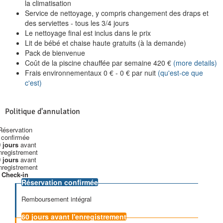
la climatisation
Service de nettoyage, y compris changement des draps et
des serviettes - tous les 3/4 jours
Le nettoyage final est inclus dans le prix
Lit de bébé et chaise haute gratuits (à la demande)
Pack de bienvenue
Coût de la piscine chauffée par semaine
420
€
(more details)
Frais environnementaux
0
€
-
0
€
par nuit
(qu'est-ce que
c'est)
Politique d'annulation
Réservation
confirmée
 jours
avant
enregistrement
 jours
avant
enregistrement
Check-in
Réservation confirmée
Remboursement intégral
60 jours
avant l'enregistrement