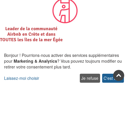
Leader de la communauté
Airbnb en Crète et dans
TOUTES les îles de la mer Égée
Bonjour ! Pourrions-nous activer des services supplémentaires
pour
Marketing & Analytics
? Vous pouvez toujours modifier ou
retirer votre consentement plus tard.
Laissez-moi choisir
Je refuse
C'est bon.
Rejoignez-nous sur les réseaux
sociaux
Facebook
Youtube
Pinterest
Twitter
Instagra
TikTok
Abonnez-vous à notre newsletter