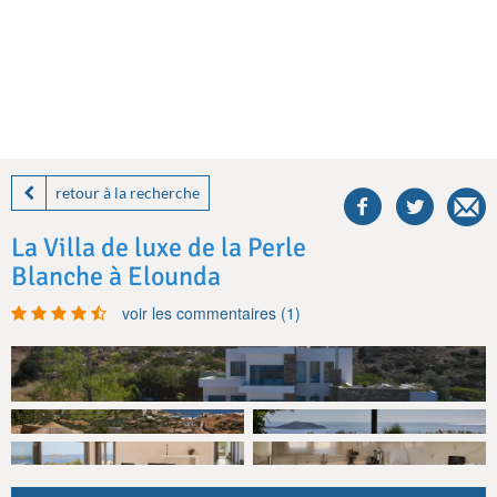
share
this
retour à la recherche
villa
on
La Villa de luxe de la Perle
facebook
Blanche à Elounda
voir les commentaires (1)