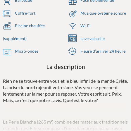
Barbecue
Pack de bienvenue
Coffre-fort
Musique-Système sonore
Piscine chauffée
Wi-Fi
(supplément)
Lave vaisselle
Micro-ondes
Heure d’arriver 24 heure
La description
Rien ne se trouve entre vous et le bleu infini de la mer de Crète.
La brise du nord rajeunit votre âme. Vos yeux se penchent
lentement sur la mer pour se reposer. Votre esprit suit. Paix.
Mais, ce n'est que notre ...avis. Quel est le votre?
La Perle Blanche (265 m²) combine des matériaux traditionnels
et modernes. Elle se compose d'une chambre principale avec