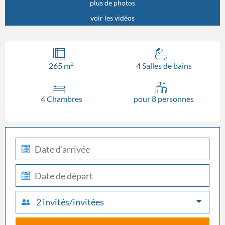
plus de photos
voir les vidéos
2
265 m
4 Salles de bains
4 Chambres
pour 8 personnes
check-
in
check-
out
2 invités/invitées