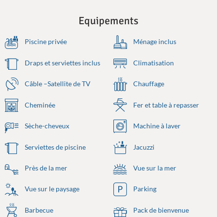
Equipements
Piscine privée
Ménage inclus
Draps et serviettes inclus
Climatisation
Câble –Satellite de TV
Chauffage
Cheminée
Fer et table à repasser
Sèche-cheveux
Machine à laver
Serviettes de piscine
Jacuzzi
Près de la mer
Vue sur la mer
Vue sur le paysage
Parking
Barbecue
Pack de bienvenue