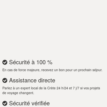
sophistiqué, les chambres sont conçues avec goût, toutes de
taille king, et deux ont leur propre salle de bains. La chambre
annexe est située dans une pièce troglodyte de style
cycladique qui est séparée de la villa principale. La Villa
Achilleas est de style authentique dans le style grec
traditionnel de l'île, qui constitue un havre de sérénité et de
détente qui profite au maximum du temps et des vues
extérieurs magnifiques. La terrasse, le salon et le jardin sont
soigneusement conçus pour offrir de multiples zones d'ombre
pendant la journée lorsque le soleil se déplace autour de la
villa. Comme une caractéristique supplémentaire pour votre
Sécurité à 100 %
plaisir, la villa dispose également d'un jacuzzi avec des sièges
pour sept, un barbecue à gaz, des hamacs, 2 canoës et 2 VTT.
En cas de force majeure, recevez un bon pour un prochain séjour.
Assistance directe
Parlez à un expert local de la Crète 24 h/24 et 7 j/7 si vos projets
de voyage changent.
Sécurité vérifiée