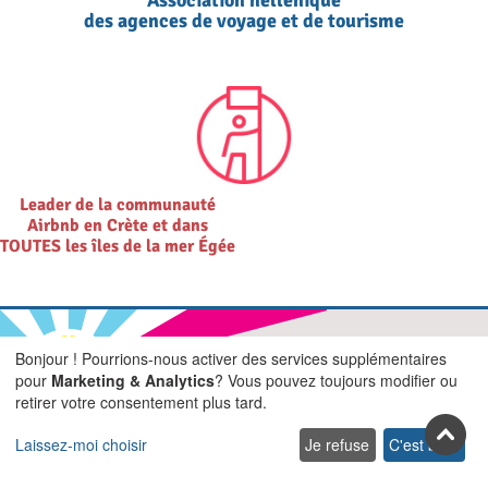
Association hellénique
des agences de voyage et de tourisme
Leader de la communauté
Airbnb en Crète et dans
TOUTES les îles de la mer Égée
Bonjour ! Pourrions-nous activer des services supplémentaires
pour
Marketing & Analytics
? Vous pouvez toujours modifier ou
Rejoignez-nous sur les réseaux
retirer votre consentement plus tard.
sociaux
Laissez-moi choisir
Je refuse
C'est bon.
Facebook
Youtube
Pinterest
Twitter
Instagra
TikTok