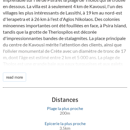
en dessous. La villa est à seulement 4 km de Kavousi, l'un des
villages les plus intéressants de Lassithi, à 19 km au nord-est
d'Ierapetra et à 26 km à l'est d'Agios Nikolaos. Des colonies
minoennes importantes ont été fouillées en face, à Psira lsland,
tandis que la grotte de Theriospilos est décorée
d'impressionnantes bandes de stalagmites. La place principale
du centre de Kavousi mérite l'attention des clients, ainsi que
l'olivier monumental de Crète avec un diamètre de tronc de 17
m, dont l'âge est estimé entre 2 km et 5 000 ans. La plage de
Tholos est une grande baie aux eaux turquoises et aux galets
mous sur le rivage. L'une des randonnées les plus excitantes de
l'est de la Crète est la route Kavousi-Mesonas Gorge-Thripti.
read more
Distances
Plage la plus proche
200m
Epicerie la plus proche
3.5km