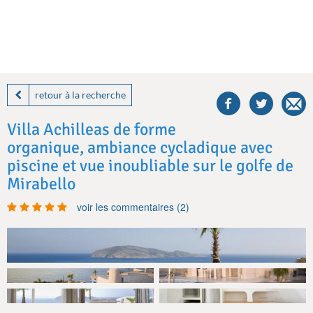
share
this
retour à la recherche
villa
on
Villa Achilleas de forme
facebook
organique, ambiance cycladique avec
piscine et vue inoubliable sur le golfe de
Mirabello
voir les commentaires (2)