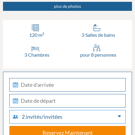
plus de photos
2
120 m
3 Salles de bains
3 Chambres
pour 8 personnes
check-
in
check-
out
2 invités/invitées
Reservez Maintenant