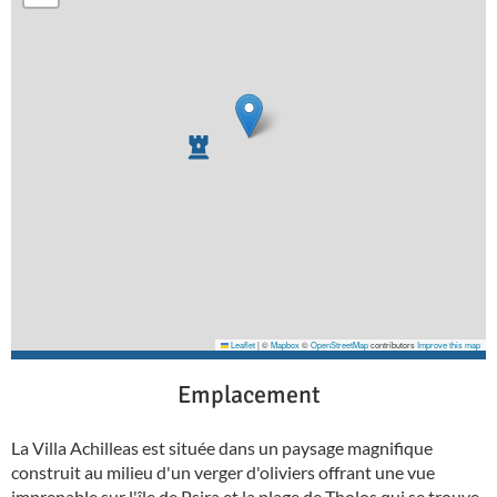
Leaflet
|
©
Mapbox
©
OpenStreetMap
contributors
Improve this map
Emplacement
La Villa Achilleas est située dans un paysage magnifique
construit au milieu d'un verger d'oliviers offrant une vue
imprenable sur l'île de Psira et la plage de Tholos qui se trouve