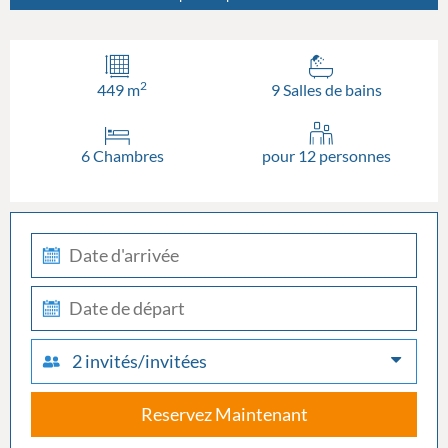
2
449 m
9 Salles de bains
6 Chambres
pour 12 personnes
check-
in
check-
out
2 invités/invitées
Reservez Maintenant