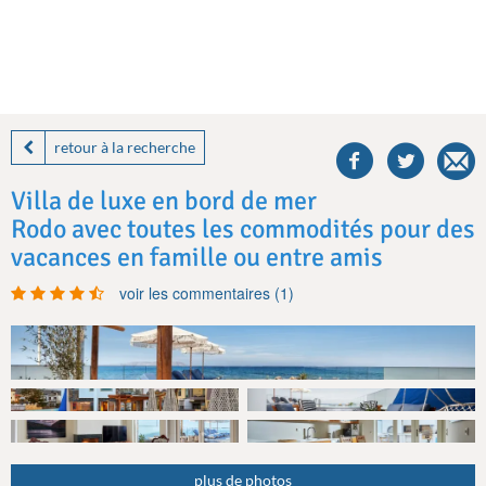
share
this
retour à la recherche
villa
on
Villa de luxe en bord de mer
facebook
Rodo avec toutes les commodités pour des
vacances en famille ou entre amis
voir les commentaires (1)
plus de photos