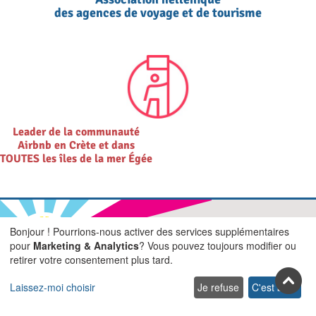
des agences de voyage et de tourisme
Leader de la communauté
Airbnb en Crète et dans
TOUTES les îles de la mer Égée
Bonjour ! Pourrions-nous activer des services supplémentaires
pour
Marketing & Analytics
? Vous pouvez toujours modifier ou
Rejoignez-nous sur les réseaux
retirer votre consentement plus tard.
sociaux
Laissez-moi choisir
Je refuse
C'est bon.
Facebook
Youtube
Pinterest
Twitter
Instagra
TikTok