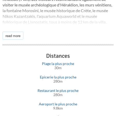
visiter le musée archéologique d'Héraklion, les murs vénitiens,
la fontaine Morosini, le musée historique de Crète, le musée
Nikos Kazantzakis, l'aquarium Aquaworld et le musée
folklorique de Lixnostatis, tous à moins de 12 km de la villa.
Les restaurants populaires de la région incluent L'art Shisha
read more
Café (200 m), Paparazzi Restaurant (200 m) et Arkadi
Restaurant (350 m). L'aéroport le plus proche est l'aéroport
international d'Héraklion, à 8 km du Rodo Seafront Villa, et
l'hôpital le plus proche est l'hôpital général universitaire
Distances
d'Héraklion, à environ 20 km.
Plage la plus proche
30m
Epicerie la plus proche
280m
Restaurant le plus proche
280m
Aeroport le plus proche
9.8km