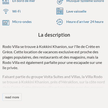
En bord de mer
Musique-Système sonore
Wi-Fi
Lave vaisselle
Micro-ondes
Heure d’arriver 24 heure
La description
Rodo Villa se trouve à Kokkini Khanion, sur l'île de Crète en
Grèce. Cette location de vacances exclusive est proche des
plages populaires, des restaurants et des magasins, mais la
Rodo Villa est également parfaite pour une escapade sur une
île privée.
Faisant partie du groupe Volta Suites and Villas, la Villa Rodo
se trouve à Kokkini Khanion, près d'Héraklion, sur la côte nord
de la Crète. Cette élégante villa est moderne avec des espaces
propres et ouverts et un mobilier et des finitions
read more
contemporains et sophistiqués, qui lui confèrent une
atmosphère paisible et luxueuse.