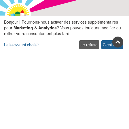
Rejoignez-nous sur les réseaux
Bonjour ! Pourrions-nous activer des services supplémentaires
pour
Marketing & Analytics
? Vous pouvez toujours modifier ou
sociaux
retirer votre consentement plus tard.
Facebook
Youtube
Pinterest
Twitter
Instagra
TikTok
Laissez-moi choisir
Je refuse
C'est bon.
Abonnez-vous à notre newsletter
S’abonner