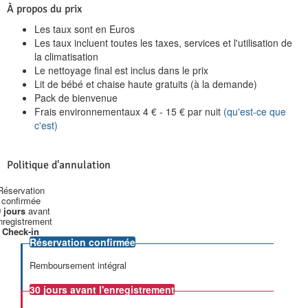
À propos du prix
Les taux sont en Euros
Les taux incluent toutes les taxes, services et l'utilisation de
la climatisation
Le nettoyage final est inclus dans le prix
Lit de bébé et chaise haute gratuits (à la demande)
Pack de bienvenue
Frais environnementaux
4
€
-
15
€
par nuit
(qu'est-ce que
c'est)
Politique d'annulation
Réservation
confirmée
 jours
avant
enregistrement
Check-in
Réservation confirmée
Remboursement intégral
30 jours
avant l'enregistrement