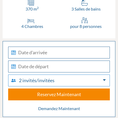
2
370 m
3 Salles de bains
4 Chambres
pour 8 personnes
check-
in
check-
out
2 invités/invitées
Reservez Maintenant
Demandez Maintenant