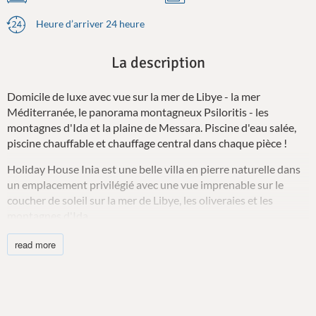
Heure d’arriver 24 heure
La description
Domicile de luxe avec vue sur la mer de Libye - la mer
Méditerranée, le panorama montagneux Psiloritis - les
montagnes d'Ida et la plaine de Messara. Piscine d'eau salée,
piscine chauffable et chauffage central dans chaque pièce !
Holiday House Inia est une belle villa en pierre naturelle dans
un emplacement privilégié avec une vue imprenable sur le
coucher de soleil sur la mer de Libye, les oliveraies et les
montagnes d'Ida.
La maison de vacances construite par Aristidis pour une
read more
famille allemande en 2016 est située dans un endroit
indépendant à flanc de colline sur un terrain de 5 000 m² à la
périphérie du village de Pitsidia au sud de la Crète, près de la
plage de Komos.