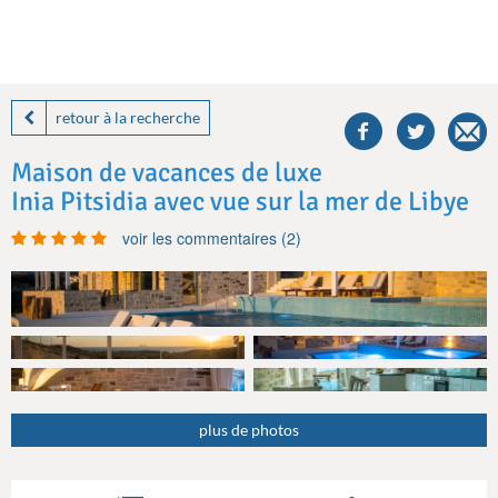
share
this
retour à la recherche
villa
on
Maison de vacances de luxe
facebook
Inia Pitsidia avec vue sur la mer de Libye
voir les commentaires (2)
plus de photos