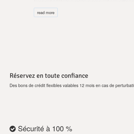
trouvent à l'étage supérieur, pouvant accueillir j
époustouflantes. Son jardin aménagé de 400 m2 in
read more
famille ou vos amis peuvent profiter du séjour pou
rappelleront qu'il n'y a pas de meilleure destina
culinaire en plein air et manger en plein air dans
Réservez en toute confiance
Des bons de crédit flexibles valables 12 mois en cas de perturbati
Sécurité à 100 %