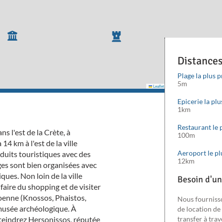
Distance
Plage la plus 
5m
Leaflet
|
©
Mapbox
©
OpenStreetMap
cont
Epicerie la pl
1km
Restaurant le 
s l'est de la Crète, à
100m
4 km à l'est de la ville
Aeroport le p
duits touristiques avec des
12km
ges sont bien organisées avec
ques. Non loin de la ville
Besoin d'un
aire du shopping et de visiter
inoenne (Knossos, Phaistos,
Nous fourniss
le musée archéologique. À
de location de
tteindrez Hersonissos, réputée
transfer à trav