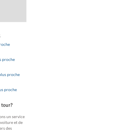
s
proche
ributors
Improve this map
us proche
plus proche
lus proche
 tour?
ons un service
 voiture et de
ers des