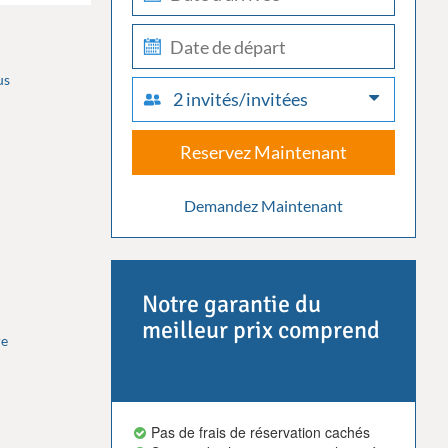
in
check-
out
us
2 invités/invitées
Reservez Maintenant
Demandez Maintenant
Notre garantie du
meilleur prix comprend
re
Pas de frais de réservation cachés