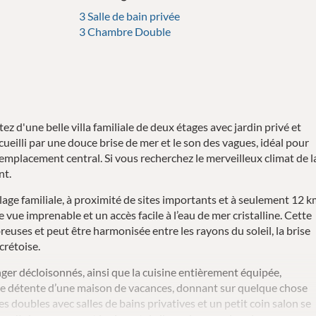
3 Salle de bain privée
3 Chambre Double
d'une belle villa familiale de deux étages avec jardin privé et
cueilli par une douce brise de mer et le son des vagues, idéal pour
 emplacement central. Si vous recherchez le merveilleux climat de l
nt.
age familiale, à proximité de sites importants et à seulement 12 
e vue imprenable et un accès facile à l’eau de mer cristalline. Cette
breuses et peut être harmonisée entre les rayons du soleil, la brise
crétoise.
manger décloisonnés, ainsi que la cuisine entièrement équipée,
de détente d’une maison de vacances, donnant sur quelque chose
 doubles avec salles de bains privatives et un petit coin salon se