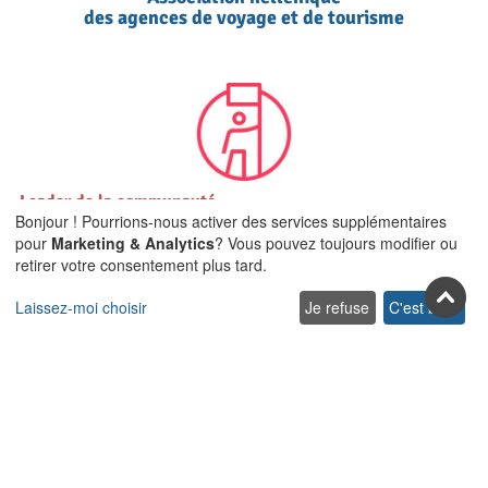
des agences de voyage et de tourisme
Leader de la communauté
Bonjour ! Pourrions-nous activer des services supplémentaires
Airbnb en Crète et dans
pour
Marketing & Analytics
? Vous pouvez toujours modifier ou
TOUTES les îles de la mer Égée
retirer votre consentement plus tard.
Laissez-moi choisir
Je refuse
C'est bon.
Rejoignez-nous sur les réseaux
sociaux
Facebook
Youtube
Pinterest
Twitter
Instagra
TikTok