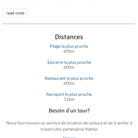
aquarium moderne avec 2500 espèces marines du monde
sous-marin de la Méditerranée, nageant dans 1,7 million de
read more
litres d'eau de mer. Planifiez une excursion d'une journée à
Matala avec ses grottes d'un autre monde, l'une des plages les
plus uniques à visiter en Crète.
Distances
Plage la plus proche
600m
Epicerie la plus proche
600m
Restaurant le plus proche
600m
Aeroport le plus proche
12km
Besoin d'un tour?
Nous fournissons un service de location de voiture et de transfer à
travers des partenaires fiables