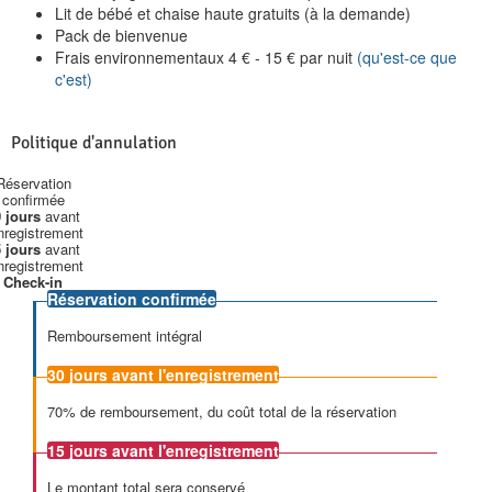
Lit de bébé et chaise haute gratuits (à la demande)
Pack de bienvenue
Frais environnementaux
4
€
-
15
€
par nuit
(qu'est-ce que
c'est)
Politique d'annulation
Réservation
confirmée
 jours
avant
enregistrement
 jours
avant
enregistrement
Check-in
Réservation confirmée
Remboursement intégral
30 jours
avant l'enregistrement
70% de remboursement, du coût total de la réservation
15 jours
avant l'enregistrement
Le montant total sera conservé