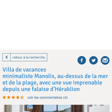
share
this
retour à la recherche
villa
on
Villa de vacances
facebook
minimaliste Manolis, au-dessus de la mer
et de la plage, avec une vue imprenable
depuis une falaise d'Héraklion
voir les commentaires (4)