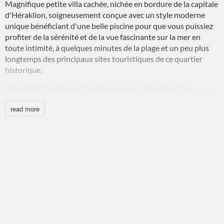
Magnifique petite villa cachée, nichée en bordure de la capitale
d'Héraklion, soigneusement conçue avec un style moderne
unique bénéficiant d'une belle piscine pour que vous puissiez
profiter de la sérénité et de la vue fascinante sur la mer en
toute intimité, à quelques minutes de la plage et un peu plus
longtemps des principaux sites touristiques de ce quartier
historique.
Manolis Villa est une villa récemment construite d'une
chambre de 60 m2 avec sa propre entrée privée et un jardin
read more
avec piscine privée, située dans le quartier de Palaiokastro, à
proximité de la plage et de la ville d'Héraklion. Certains
voyageurs préfèrent simplement un résident plus petit comme
Manolis Villa, qui comprend intelligemment des équipements
ménagers complets, des espaces extérieurs privés entièrement
meublés et est équipé de la gamme complète de conforts et
d'équipements contemporains. Ce qui rend cette maison de
vacances moderne si spéciale, c'est sa taille compacte et son
emplacement au-dessus de l'océan, idéal pour ceux qui
souhaitent se détendre et profiter de la vue sur la mer qui les
coupera à chaque fois. Ce type de villa peut accueillir jusqu'à 4