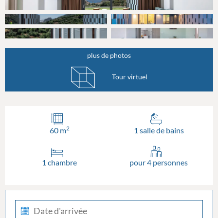
plus de photos
Tour virtuel
2
60 m
1 salle de bains
1 chambre
pour 4 personnes
check-
in