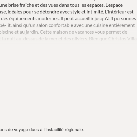
une brise fraîche et des vues dans tous les espaces. L'espace
se, idéales pour se détendre avec style et intimité. L'intérieur est
des équipements modernes. Il peut accueillir jusqu'à 4 personnes
é-lit, ainsi qu'un salon confortable avec une cuisine entièrement
a piscine et au jardin. Cette maison de vacances vous permet de
 la nuit au-dessus de la mer et des oliviers. Bien que Christos Villa
t la piscine sont complètement privées, vous pouvez donc vous
soleil et des soirées de coucher de soleil loin des yeux indiscrets.
ons de voyage dues à l'instabilité régionale.