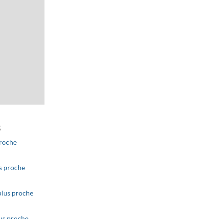
s
proche
ributors
Improve this map
us proche
plus proche
lus proche