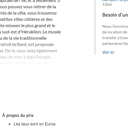
apitale de l'île, et à seulement 3
12km
vous pouvez vous retirer de la
Près de la villa, vous trouverez
Besoin d'un
etites villes côtières et des
ite minoen le plus grand et le
Nous fourniss
u sud-est d'Héraklion. Le musée
de location de
u de la vie traditionnelle
transfer à trav
partenaires fi
endroit brillant, est proposée
e. De là, vous avez également
Voir ici
eau de mer, à Agia Pelagia,
riger vers le sud vers les
couvrir les parties les plus
À propos du prix
Les taux sont en Euros