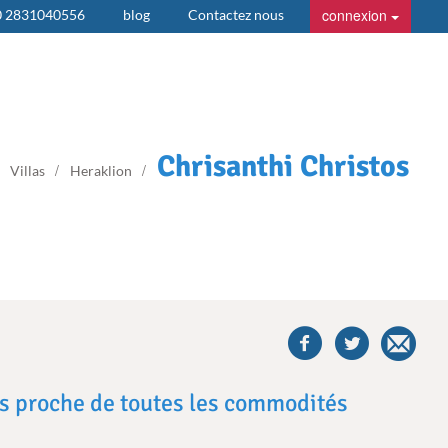
connexion
0 2831040556
blog
Contactez nous
Chrisanthi Christos
Villas
Heraklion
share
this
villa
on
facebook
ais proche de toutes les commodités