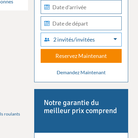
sonnes
check-
in
check-
out
2 invités/invitées
Reservez Maintenant
Demandez Maintenant
Notre garantie du
meilleur prix comprend
ls roulants