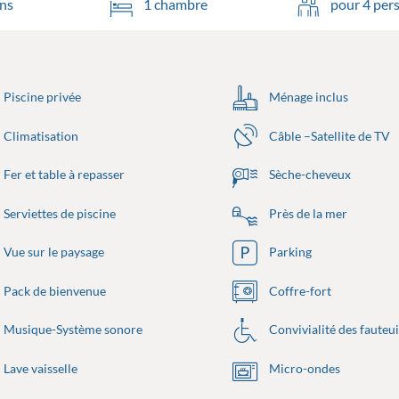
ins
1 chambre
pour 4 per
Piscine privée
Ménage inclus
Climatisation
Câble –Satellite de TV
Fer et table à repasser
Sèche-cheveux
Serviettes de piscine
Près de la mer
Vue sur le paysage
Parking
Pack de bienvenue
Coffre-fort
Musique-Système sonore
Convivialité des fauteui
Lave vaisselle
Micro-ondes