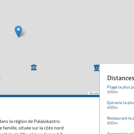
Distance
Plage la plus 
600m
Leaflet
|
©
Mapbox
©
OpenStreetMap
cont
Epicerie la pl
600m
Restaurant le 
 dans la région de Palaiokastro
600m
e famille, située sur la côte nord
Aeroport le p