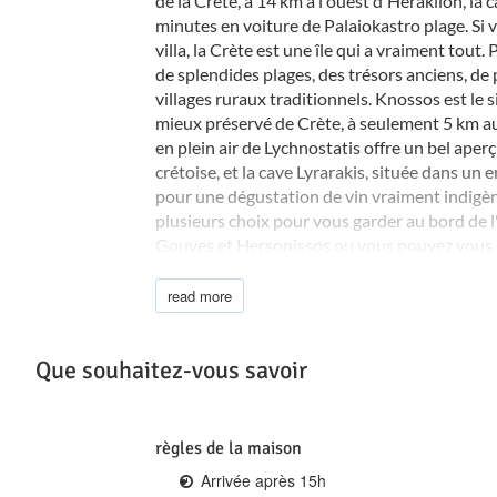
de la Crète, à 14 km à l'ouest d'Héraklion, la c
minutes en voiture de Palaiokastro plage. Si 
villa, la Crète est une île qui a vraiment tout. 
de splendides plages, des trésors anciens, de p
villages ruraux traditionnels. Knossos est le s
mieux préservé de Crète, à seulement 5 km a
en plein air de Lychnostatis offre un bel aperç
crétoise, et la cave Lyrarakis, située dans un 
pour une dégustation de vin vraiment indigèn
plusieurs choix pour vous garder au bord de l'
Gouves et Hersonissos ou vous pouvez vous di
plages de Kommos, Matala et Agiofarago et dé
authentiques de l'île.
read more
Que souhaitez-vous savoir
règles de la maison
Arrivée après 15h