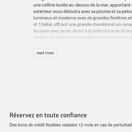
une colline isolée au-dessus de la mer, apportant 
extérieur vous éblouira avec sa piscine et sa pelou
lumineux et moderne avec de grandes fenêtres et 
et 1 bébé, offrant une grande chambre et un canap
équipée avec accès direct à la belle terrasse de l
profiter de ce lieu remarquable toute la journée et
appartienne à un complexe de villas, la maison e
sentir libre de profiter des plongées, des bains de 
read more
Réservez en toute confiance
Des bons de crédit flexibles valables 12 mois en cas de perturbati