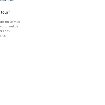
 tour?
ons un service
 voiture et de
ers des
ables