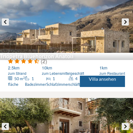
Triopetra Bluehorizon Anatoli
(2)
2.5km
10km
1km
zum Strand
zum Lebensmittelgeschäft
zum Restaurant
2
50
1
1
4
Villa ansehen
m
fläche
Badezimmer
Schlafzimmer
schläft