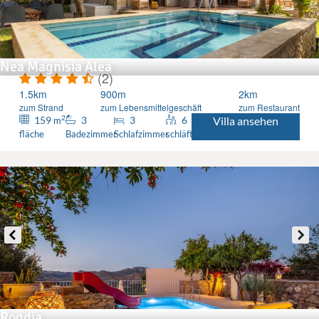
Nea Magnisia Alea
(2)
1.5km
900m
2km
zum Strand
zum Lebensmittelgeschäft
zum Restaurant
2
159
3
3
6
Villa ansehen
m
fläche
Badezimmer
Schlafzimmer
schläft
Rogdia