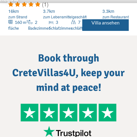
(1)
16km
3.7km
3.3km
zum Strand
zum Lebensmittelgeschäft
zum Restaurant
2
160
2
3
7
Villa ansehen
m
fläche
Badezimmer
Schlafzimmer
schläft
Book through
CreteVillas4U, keep your
mind at peace!