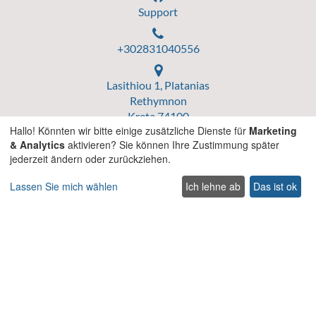
Support
+302831040556
Lasithiou 1, Platanias
Rethymnon
Kreta 74100
Hallo! Könnten wir bitte einige zusätzliche Dienste für
Marketing
Griechenland
& Analytics
aktivieren? Sie können Ihre Zustimmung später
jederzeit ändern oder zurückziehen.
Lassen Sie mich wählen
Ich lehne ab
Das ist ok
Griechische nationale Tourismusorganisation
Griechische Registrierungsnummer
MHTE: 1041Ε60000112000
ΓΕΜΗ: 181466050000